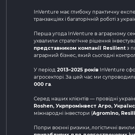
InVenture має глибоку практичну експе
транзакціях і багаторічній роботі з ук
Перша угода InVenture в аграрному сек
ухвалили стратегічне рішення інвестува
представником компанії Resilient
з п
аграрний бізнес, який сьогодні контр
У період
2013–2025 років
InVenture сф
агросекторі. За цей час ми супроводи
000 га
.
Серед наших клієнтів — провідні украї
Roshen, Укрпромінвест Агро, Українс
міжнародні інвестори (
Agromino, Resili
Попри воєнні ризики, логістичні викли
привабливих для довгострокових ін