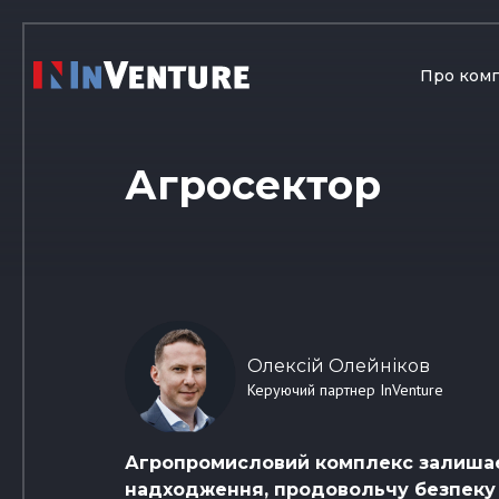
Про ком
Агросектор
Олексій Олейніков
Керуючий партнер InVenture
Агропромисловий комплекс залишаєт
надходження, продовольчу безпеку т