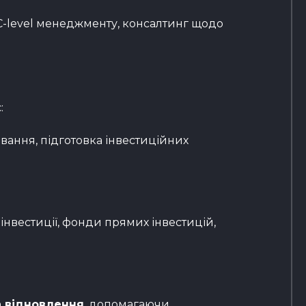
 C-level менеджменту, консалтинг щодо
:
вання, підготовка інвестиційних
 інвестиції, фонди прямих інвестицій,
а відновлення
, допомагаючи