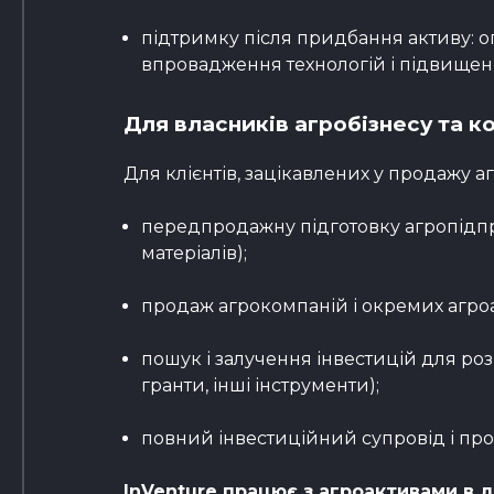
підтримку після придбання активу: о
впровадження технологій і підвищен
Для власників агробізнесу та к
Для клієнтів, зацікавлених у продажу аг
передпродажну підготовку агропідпри
матеріалів);
продаж агрокомпаній і окремих агроа
пошук і залучення інвестицій для роз
гранти, інші інструменти);
повний інвестиційний супровід і про
InVenture працює з агроактивами в 