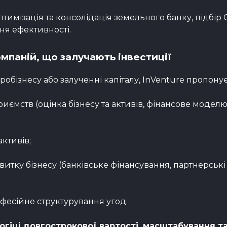
птимізація та консолідація земельного банку, підбір
ня ефективності.
омпаній, що залучають інвестиції
робізнесу або залученні капіталу, InVenture пропонує
ємств (оцінка бізнесу та активів, фінансове моделю
ктивів;
витку бізнесу (банківське фінансування, партнерські
фесійне структурування угод.
логіці довгострокової вартості, масштабування т