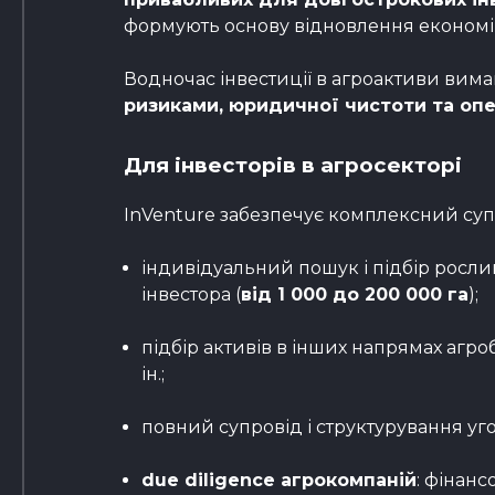
формують основу відновлення економіки 
Водночас інвестиції в агроактиви вим
ризиками, юридичної чистоти та оп
Для інвесторів в агросекторі
InVenture забезпечує комплексний супр
індивідуальний пошук і підбір рослин
інвестора (
від 1 000 до 200 000 га
);
підбір активів в інших напрямах агроб
ін.;
повний супровід і структурування уго
due diligence агрокомпаній
: фінанс