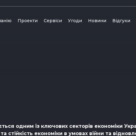
панію
Проекти
Сервіси
Угоди
Новини
Відгуки
ься одним із ключових секторів економіки Укра
а стійкість економіки в умовах війни та відновл