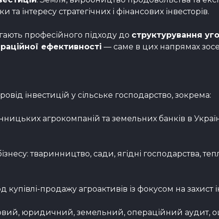
та інтересу стратегічних і фінансових інвесторів.
агають професійного підходу до
структурування уг
ераційної ефективності
— саме в цих напрямах зос
овід інвестицій у сільське господарство, зокрема:
ницьких агрокомпаній та земельних банків в Україні 
ізнесу: тваринництво, сади, ягідні господарства, теп
д купівлі-продажу агроактивів із фокусом на захист і
овий, юридичний, земельний, операційний аудит, оці