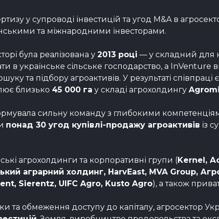
ртизу у супроводі інвестицій та угод M&A в агросек
раїнськими та міжнародними інвесторами.
торі була реалізована у
2013 році
— у складний для к
ти в українське сільське господарство, а InVenture
ошуку та підбору агроактивів. У результаті співпрац
олює близько
45 000 га
у складі агрохолдингу
Agrom
ормувала сильну команду з глибокими компетенціям
ли
понад 30 угод купівлі-продажу агроактивів
із 
нські агрохолдинги та корпоративні групи (
Kernel, А
ький аграрний холдинг, HarvEast, MVA Group, Агро
ent, Sierentz, UIFC Agro, Kusto Agro
), а також прив
ки та обмеження доступу до капіталу, агросектор У
вестицій
. Земля, виробництво продовольства та екс