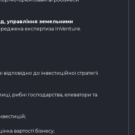
од, управління земельними
ереджена експертиза InVenture.
відповідно до інвестиційної стратегії
лиці, рибні господарства, елеватори та
нвестицій;
нка вартості бізнесу;