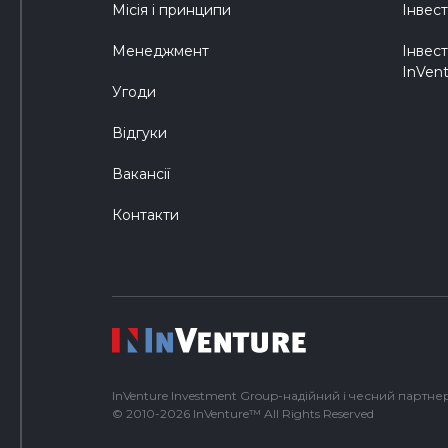
Місія і принципи
Інвес
Менеджмент
Iнвес
InVen
Угоди
Відгуки
Вакансії
Контакти
InVenture Investment Group-надійний і чесний партне
© 2010-2026 InVenture™ All Rights Reserved