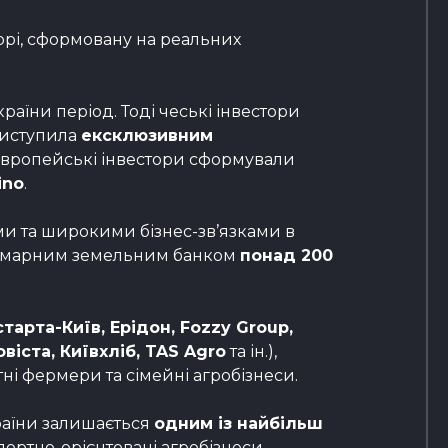
торі, сформовану на реальних
раїни період. Тоді чеські інвестори
 виступила
ексклюзивним
і європейські інвестори сформували
ino
.
и та широкими бізнес-зв’язками в
сумарним земельним банком
понад 200
старта-Київ, Ерідон, Fozzy Group,
віста, Київхліб, TAS Agro
та ін.),
атні фермери та сімейні агробізнеси.
країни залишається
одним із найбільш
портно-орієнтовані агробізнеси