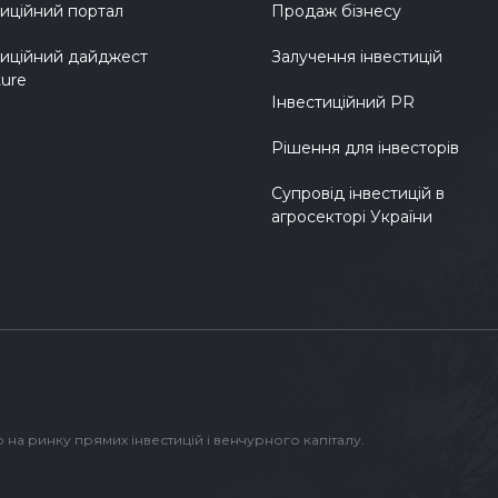
тиційний портал
Продаж бізнесу
тиційний дайджест
Залучення інвестицій
ture
Інвестиційний PR
Рішення для інвесторів
Супровід інвестицій в
агросекторі України
р на ринку прямих інвестицій і венчурного капіталу.