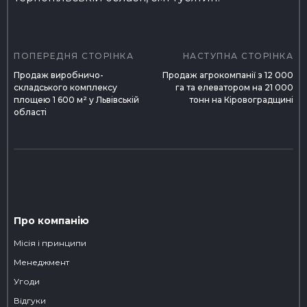
Навігація
записів
ПОПЕРЕДНЯ СТОРІНКА
НАСТУПНА СТОРІНКА
Продаж виробничо-
Продаж агрокомпанії з 12 000
складського комплексу
га та елеватором на 21 000
площею 1 600 м² у Львівській
тонн на Кіровоградщині
області
Про компанію
Місія і принципи
Менеджмент
Угоди
Відгуки