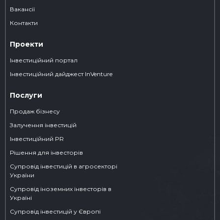
Вакансії
Контакти
Проекти
Інвестиційний портал
Iнвестиційний дайджест InVenture
Послуги
Продаж бізнесу
Залучення інвестицій
Інвестиційний PR
Рішення для інвесторів
Супровід інвестицій в агросекторі
України
Супровід іноземних інвесторів в
Україні
Супровід інвестицій у Європі