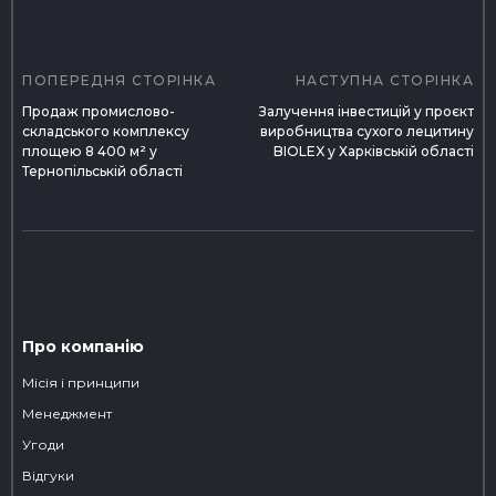
Навігація
записів
ПОПЕРЕДНЯ СТОРІНКА
НАСТУПНА СТОРІНКА
Продаж промислово-
Залучення інвестицій у проєкт
складського комплексу
виробництва сухого лецитину
площею 8 400 м² у
BIOLEX у Харківській області
Тернопільській області
Про компанію
Місія і принципи
Менеджмент
Угоди
Відгуки