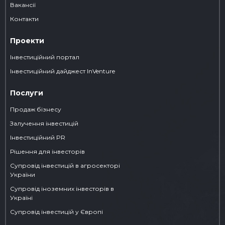
Вакансії
Контакти
Проекти
Інвестиційний портал
Iнвестиційний дайджест InVenture
Послуги
Продаж бізнесу
Залучення інвестицій
Інвестиційний PR
Рішення для інвесторів
Супровід інвестицій в агросекторі
України
Супровід іноземних інвесторів в
Україні
Супровід інвестицій у Європі