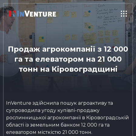
Продаж агрокомпанії з 12 000
га та елеватором на 21 000
тонн на Кіровоградщині
InVenture здійснила пошук агроактиву та
супроводила угоду купівлі-продажу
рослинницької агрокомпанії в Кіровоградській
області із земельним банком 12 000 га та
елеватором місткістю 21 000 тонн.