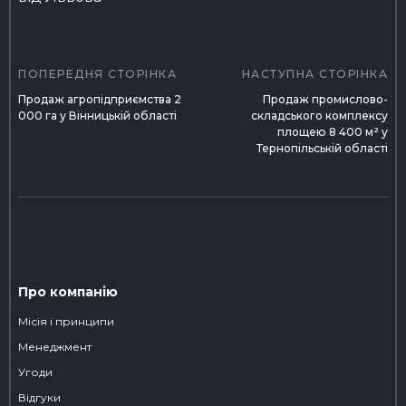
Навігація
записів
ПОПЕРЕДНЯ СТОРІНКА
НАСТУПНА СТОРІНКА
Продаж агропідприємства 2
Продаж промислово-
000 га у Вінницькій області
складського комплексу
площею 8 400 м² у
Тернопільській області
Про компанію
Місія і принципи
Менеджмент
Угоди
Відгуки