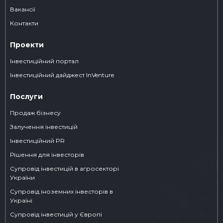
Вакансії
Контакти
Проекти
Інвестиційний портал
Iнвестиційний дайджест InVenture
Послуги
Продаж бізнесу
Залучення інвестицій
Інвестиційний PR
Рішення для інвесторів
Супровід інвестицій в агросекторі
України
Супровід іноземних інвесторів в
Україні
Супровід інвестицій у Європі