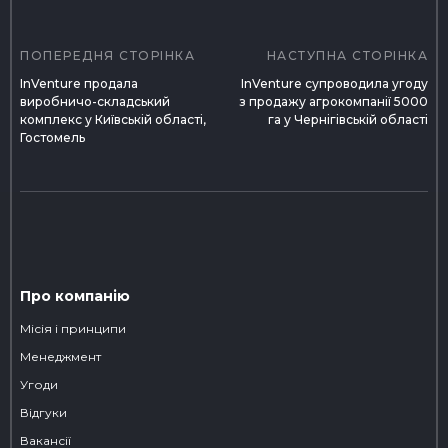
Навігація
записів
ПОПЕРЕДНЯ СТОРІНКА
НАСТУПНА СТОРІНКА
InVenture продала
InVenture супроводила угоду
виробничо-складський
з продажу агрокомпанії 5000
комплекс у Київській області,
га у Чернігівській області
Гостомель
Про компанію
Місія і принципи
Менеджмент
Угоди
Відгуки
Вакансії