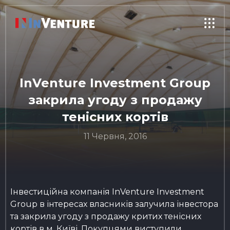
InVenture Investment Group
закрила угоду з продажу
тенісних кортів
11 Червня, 2016
Інвестиційна компанія InVenture Investment
Group в інтересах власників залучила інвестора
та закрила угоду з продажу критих тенісних
кортів в м. Київі. Покупцями виступили