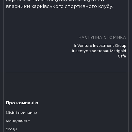
власники харківського спортивного клубу.
Навігація
записів
НАСТУПНА СТОРІНКА
InVenture Investment Group
інвестує в ресторан Marigold
Cafe
Про компанію
Місія і принципи
Менеджмент
Угоди